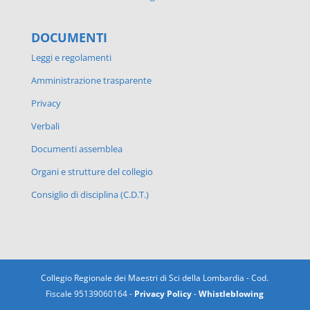
DOCUMENTI
Leggi e regolamenti
Amministrazione trasparente
Privacy
Verbali
Documenti assemblea
Organi e strutture del collegio
Consiglio di disciplina (C.D.T.)
Collegio Regionale dei Maestri di Sci della Lombardia - Cod.
Fiscale 95139060164 -
Privacy Policy
-
Whistleblowing