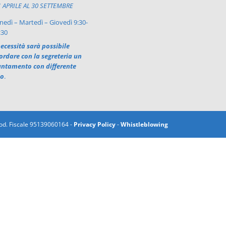
1 APRILE AL 30 SETTEMBRE
nedì – Martedì – Giovedì 9:30-
:30
ecessità sarà possibile
ordare con la segreteria un
ntamento con differente
io
.
 Cod. Fiscale 95139060164 -
Privacy Policy
-
Whistleblowing