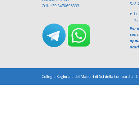
DAL 
Cell. +39 3470696393
Lu
12
Per n
conc
appu
orar
Collegio Regionale dei Maestri di Sci della Lombardia -