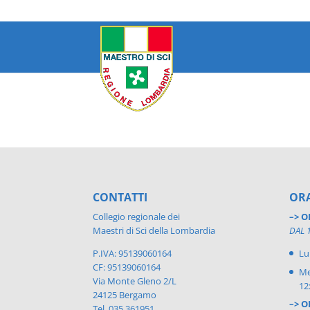
CONTATTI
ORA
Collegio regionale dei
–> O
Maestri di Sci della Lombardia
DAL 
P.IVA: 95139060164
Lu
CF: 95139060164
Me
Via Monte Gleno 2/L
12
24125 Bergamo
–> O
Tel. 035 361951