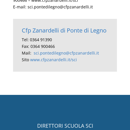
900466 – www.cfpzanardelli.it/sci
E-mail: sci.pontedilegno@cfpzanardelli.it
Cfp Zanardelli di Ponte di Legno
Tel: 0364 91390
Fax: 0364 900466
Mail:
sci.pontedilegno@cfpzanardelli.it
Sito
www.cfpzanardelli.it/sci
DIRETTORI SCUOLA SCI